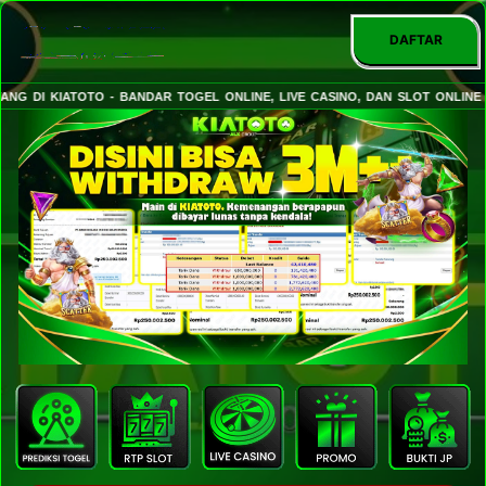
DAFTAR
G DI KIATOTO - BANDAR TOGEL ONLINE, LIVE CASINO, DAN SLOT ONLINE TER